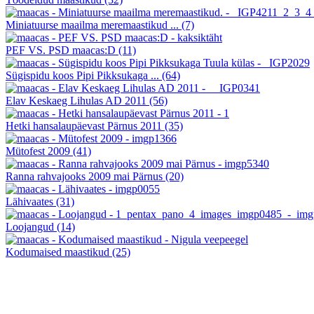
Miniatuurse maailma meremaastikud ...
(7)
PEF VS. PSD maacas:D
(11)
Sügispidu koos Pipi Pikksukaga ...
(64)
Elav Keskaeg Lihulas AD 2011
(56)
Hetki hansalaupäevast Pärnus 2011
(35)
Mütofest 2009
(41)
Ranna rahvajooks 2009 mai Pärnus
(20)
Lähivaates
(31)
Loojangud
(14)
Kodumaised maastikud
(25)