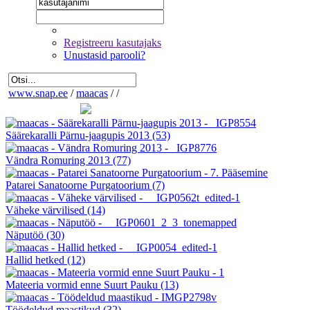
Registreeru kasutajaks
Unustasid parooli?
www.snap.ee
/
maacas
/
/
Säärekaralli Pärnu-jaagupis 2013
(53)
Vändra Romuring 2013
(77)
Patarei Sanatoorne Purgatoorium
(7)
Väheke värvilised
(14)
Näputöö
(30)
Hallid hetked
(12)
Mateeria vormid enne Suurt Pauku
(13)
Töödeldud maastikud
(32)