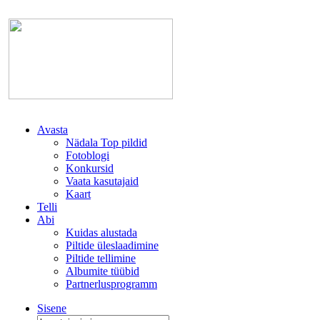
Avasta
Nädala Top pildid
Fotoblogi
Konkursid
Vaata kasutajaid
Kaart
Telli
Abi
Kuidas alustada
Piltide üleslaadimine
Piltide tellimine
Albumite tüübid
Partnerlusprogramm
Sisene