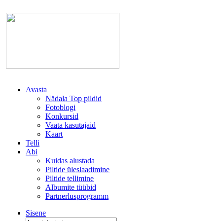
Avasta
Nädala Top pildid
Fotoblogi
Konkursid
Vaata kasutajaid
Kaart
Telli
Abi
Kuidas alustada
Piltide üleslaadimine
Piltide tellimine
Albumite tüübid
Partnerlusprogramm
Sisene