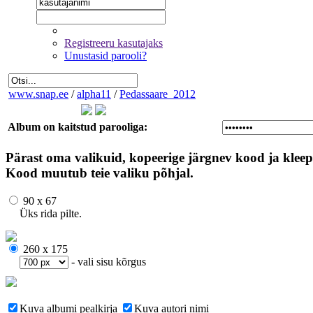
Registreeru kasutajaks
Unustasid parooli?
www.snap.ee
/
alpha11
/
Pedassaare_2012
Album on kaitstud parooliga:
Pärast oma valikuid, kopeerige järgnev kood ja kleep
Kood muutub teie valiku põhjal.
90 x 67
Üks rida pilte.
260 x 175
- vali sisu kõrgus
Kuva albumi pealkirja
Kuva autori nimi