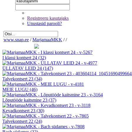
Registreeru kasutajaks
Unustasid parooli?
www.snap.ee
/
MarjamaaMKK
/
/
I klassi kontsert 24
(32)
ÜLLATAV LEID 24
(147)
Talvekontsert 23
(34)
MEIE LUGU
(46)
Lõputööde kaitsmine 23
(37)
Kevadkontsert 23
(30)
Talvekontsert 22
(24)
Bach südames
(32)