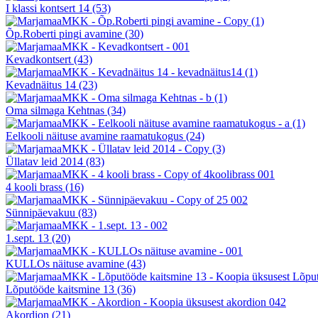
I klassi kontsert 14
(53)
Õp.Roberti pingi avamine
(30)
Kevadkontsert
(43)
Kevadnäitus 14
(23)
Oma silmaga Kehtnas
(34)
Eelkooli näituse avamine raamatukogus
(24)
Üllatav leid 2014
(83)
4 kooli brass
(16)
Sünnipäevakuu
(83)
1.sept. 13
(20)
KULLOs näituse avamine
(43)
Lõputööde kaitsmine 13
(36)
Akordion
(21)