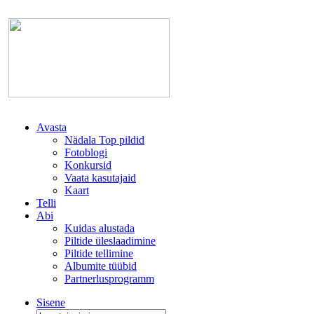
Avasta
Nädala Top pildid
Fotoblogi
Konkursid
Vaata kasutajaid
Kaart
Telli
Abi
Kuidas alustada
Piltide üleslaadimine
Piltide tellimine
Albumite tüübid
Partnerlusprogramm
Sisene