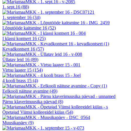
1. sept.16
(88)
1. september 16
(34)
Lõputööde kaitsmine 16
(52)
I klassi kontsert 16
(25)
Kevadkontsert 16
(57)
Üllatav leid 16
(89)
Virtsu laager 15
(154)
4 kooli brass 15
(4)
Eelkooli näituse avamine
(49)
Pärnu klaverimuusika päevad
(8)
Õpetajad Viimsi kolleegidel külas
(54)
Muusikapäev
(9)