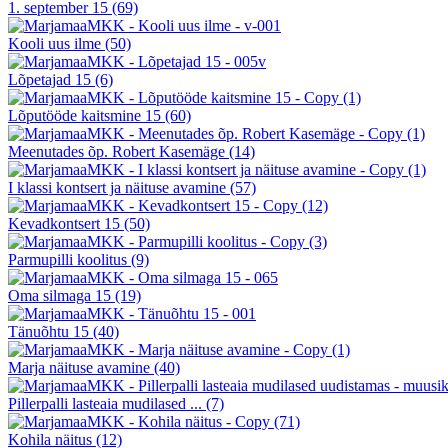
1. september 15
(69)
Kooli uus ilme
(50)
Lõpetajad 15
(6)
Lõputööde kaitsmine 15
(60)
Meenutades õp. Robert Kasemäge
(14)
I klassi kontsert ja näituse avamine
(57)
Kevadkontsert 15
(50)
Parmupilli koolitus
(9)
Oma silmaga 15
(19)
Tänuõhtu 15
(40)
Marja näituse avamine
(40)
Pillerpalli lasteaia mudilased ...
(7)
Kohila näitus
(12)