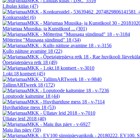
Lihulas külas
(47)
Konkurssidel
(6)
Märjamaa Muusika- ja Kunstikool ...
(301)
Mõttering "Muusaga sündinud" 18
(34)
Kullo näituse avamine 18
(22)
Õpetajatepäeva retk 18
(49)
1.okt.18 kontsert
(45)
TallinnARTweek 18
(172)
Loputoode kaitsmine 18
(44)
Huvihariduse mess 18
(53)
Üllatav leid 2018
(40)
Maiu ilus päev
(59)