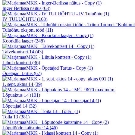
Inger-Berlissa näitus
(63)
IV TULUÕHTU
(168)
Tuluõhtu oksjoni tööd
(11)
Koorküla laager
(248)
Talvekontsert 14
(43)
Lihula kontsert
(36)
Õpetajad Tartus
(67)
1. sept. aktus 14
(39)
Lõpuaktus 14
(101)
Lõpetajad 14
(32)
Toila 13
(381)
Lõputööde kaitsmine 14
(46)