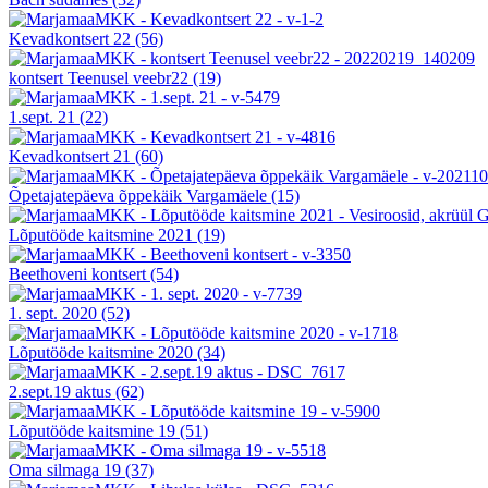
Kevadkontsert 22
(56)
kontsert Teenusel veebr22
(19)
1.sept. 21
(22)
Kevadkontsert 21
(60)
Õpetajatepäeva õppekäik Vargamäele
(15)
Lõputööde kaitsmine 2021
(19)
Beethoveni kontsert
(54)
1. sept. 2020
(52)
Lõputööde kaitsmine 2020
(34)
2.sept.19 aktus
(62)
Lõputööde kaitsmine 19
(51)
Oma silmaga 19
(37)