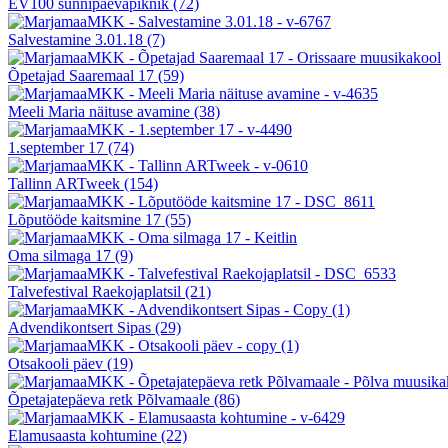
EV100 sünnipäevapiknik
(72)
Salvestamine 3.01.18
(7)
Õpetajad Saaremaal 17
(59)
Meeli Maria näituse avamine
(38)
1.september 17
(74)
Tallinn ARTweek
(154)
Lõputööde kaitsmine 17
(55)
Oma silmaga 17
(9)
Talvefestival Raekojaplatsil
(21)
Advendikontsert Sipas
(29)
Otsakooli päev
(19)
Õpetajatepäeva retk Põlvamaale
(86)
Elamusaasta kohtumine
(22)