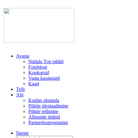
Avasta
Nädala Top pildid
Fotoblogi
Konkursid
Vaata kasutajaid
Kaart
Telli
Abi
Kuidas alustada
Piltide üleslaadimine
Piltide tellimine
Albumite tüübid
Partnerlusprogramm
Sisene