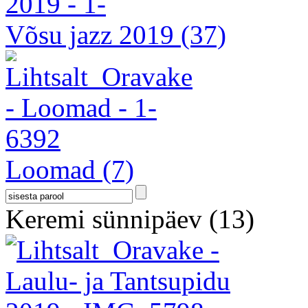
Võsu jazz 2019
(37)
Loomad
(7)
Keremi sünnipäev
(13)