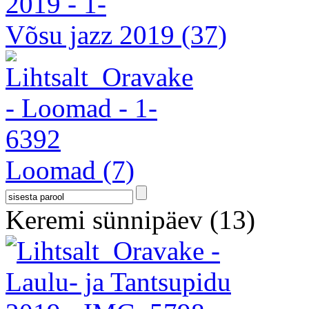
Võsu jazz 2019
(37)
Loomad
(7)
Keremi sünnipäev
(13)