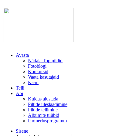
Avasta
Nädala Top pildid
Fotoblogi
Konkursid
Vaata kasutajaid
Kaart
Telli
Abi
Kuidas alustada
Piltide üleslaadimine
Piltide tellimine
Albumite tüübid
Partnerlusprogramm
Sisene