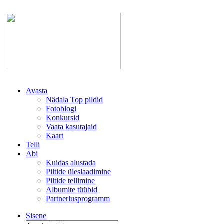
Avasta
Nädala Top pildid
Fotoblogi
Konkursid
Vaata kasutajaid
Kaart
Telli
Abi
Kuidas alustada
Piltide üleslaadimine
Piltide tellimine
Albumite tüübid
Partnerlusprogramm
Sisene