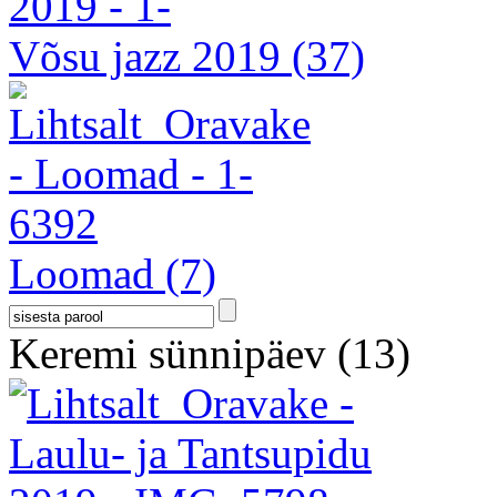
Võsu jazz 2019
(37)
Loomad
(7)
Keremi sünnipäev
(13)