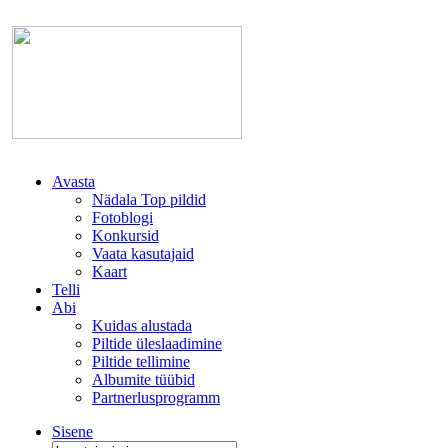
Avasta
Nädala Top pildid
Fotoblogi
Konkursid
Vaata kasutajaid
Kaart
Telli
Abi
Kuidas alustada
Piltide üleslaadimine
Piltide tellimine
Albumite tüübid
Partnerlusprogramm
Sisene