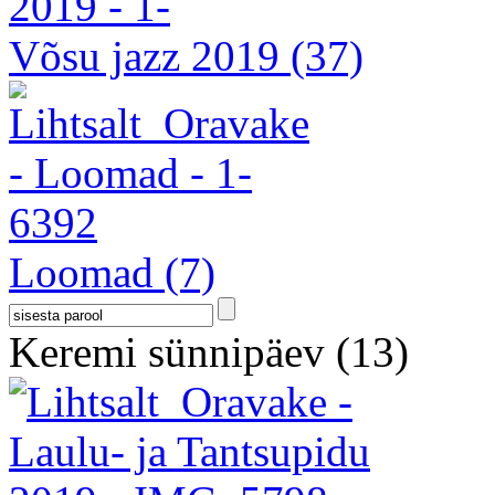
Võsu jazz 2019
(37)
Loomad
(7)
Keremi sünnipäev
(13)