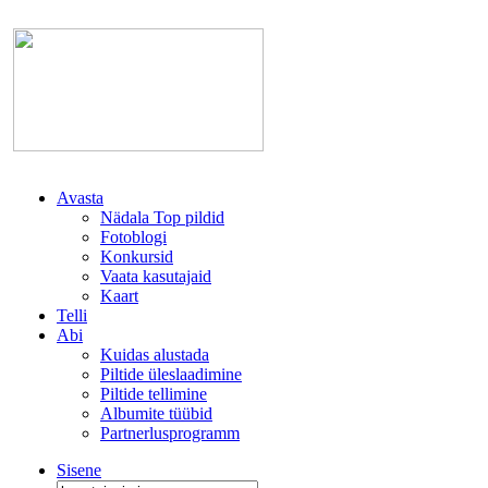
Avasta
Nädala Top pildid
Fotoblogi
Konkursid
Vaata kasutajaid
Kaart
Telli
Abi
Kuidas alustada
Piltide üleslaadimine
Piltide tellimine
Albumite tüübid
Partnerlusprogramm
Sisene