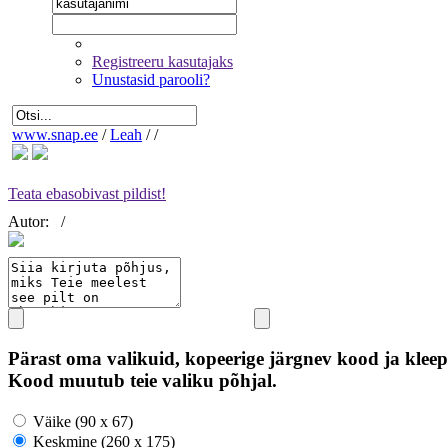
Registreeru kasutajaks
Unustasid parooli?
www.snap.ee
/
Leah
/
/
Teata ebasobivast pildist!
Autor:
/
Pärast oma valikuid, kopeerige järgnev kood ja kleep
Kood muutub teie valiku põhjal.
Väike (90 x 67)
Keskmine (260 x 175)