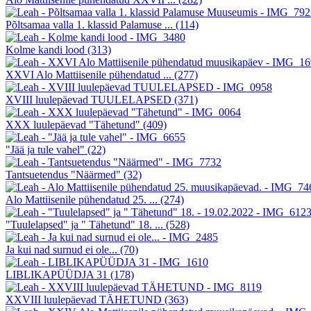
Põltsamaa valla 1. klassid Palamuse ...
(114)
Kolme kandi lood
(313)
XXVI Alo Mattiisenile pühendatud ...
(277)
XVIII luulepäevad TUULELAPSED
(371)
XXX luulepäevad "Tähetund"
(409)
"Jää ja tule vahel"
(22)
Tantsuetendus "Näärmed"
(32)
Alo Mattiisenile pühendatud 25. ...
(274)
"Tuulelapsed" ja " Tähetund" 18. ...
(528)
Ja kui nad surnud ei ole...
(70)
LIBLIKAPÜÜDJA 31
(178)
XXVIII luulepäevad TÄHETUND
(363)