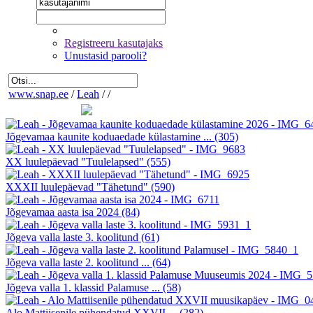
Registreeru kasutajaks
Unustasid parooli?
www.snap.ee
/
Leah
/
/
Jõgevamaa kaunite koduaedade külastamine ...
(305)
XX luulepäevad "Tuulelapsed"
(555)
XXXII luulepäevad "Tähetund"
(590)
Jõgevamaa aasta isa 2024
(84)
Jõgeva valla laste 3. koolitund
(61)
Jõgeva valla laste 2. koolitund ...
(64)
Jõgeva valla 1. klassid Palamuse ...
(58)
Alo Mattiisenile pühendatud XXVII ...
(282)