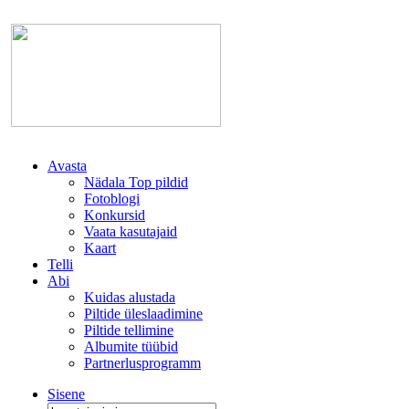
Avasta
Nädala Top pildid
Fotoblogi
Konkursid
Vaata kasutajaid
Kaart
Telli
Abi
Kuidas alustada
Piltide üleslaadimine
Piltide tellimine
Albumite tüübid
Partnerlusprogramm
Sisene