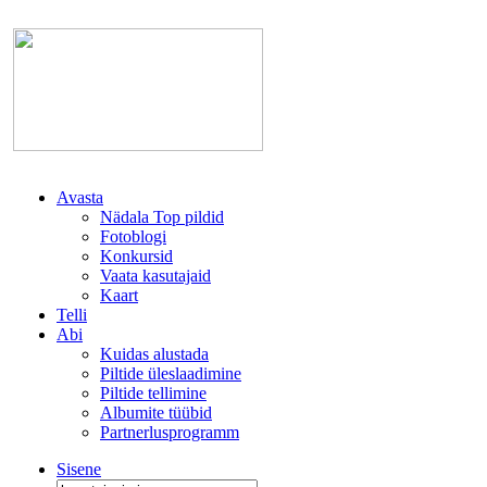
Avasta
Nädala Top pildid
Fotoblogi
Konkursid
Vaata kasutajaid
Kaart
Telli
Abi
Kuidas alustada
Piltide üleslaadimine
Piltide tellimine
Albumite tüübid
Partnerlusprogramm
Sisene