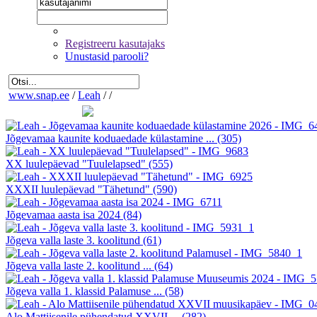
Registreeru kasutajaks
Unustasid parooli?
www.snap.ee
/
Leah
/
/
Jõgevamaa kaunite koduaedade külastamine ...
(305)
XX luulepäevad "Tuulelapsed"
(555)
XXXII luulepäevad "Tähetund"
(590)
Jõgevamaa aasta isa 2024
(84)
Jõgeva valla laste 3. koolitund
(61)
Jõgeva valla laste 2. koolitund ...
(64)
Jõgeva valla 1. klassid Palamuse ...
(58)
Alo Mattiisenile pühendatud XXVII ...
(282)