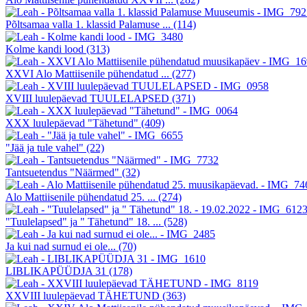
Põltsamaa valla 1. klassid Palamuse ...
(114)
Kolme kandi lood
(313)
XXVI Alo Mattiisenile pühendatud ...
(277)
XVIII luulepäevad TUULELAPSED
(371)
XXX luulepäevad "Tähetund"
(409)
"Jää ja tule vahel"
(22)
Tantsuetendus "Näärmed"
(32)
Alo Mattiisenile pühendatud 25. ...
(274)
"Tuulelapsed" ja " Tähetund" 18. ...
(528)
Ja kui nad surnud ei ole...
(70)
LIBLIKAPÜÜDJA 31
(178)
XXVIII luulepäevad TÄHETUND
(363)