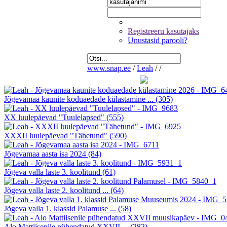
Registreeru kasutajaks
Unustasid parooli?
www.snap.ee
/
Leah
/
/
Jõgevamaa kaunite koduaedade külastamine ...
(305)
XX luulepäevad "Tuulelapsed"
(555)
XXXII luulepäevad "Tähetund"
(590)
Jõgevamaa aasta isa 2024
(84)
Jõgeva valla laste 3. koolitund
(61)
Jõgeva valla laste 2. koolitund ...
(64)
Jõgeva valla 1. klassid Palamuse ...
(58)
Alo Mattiisenile pühendatud XXVII ...
(282)