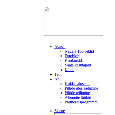
Avasta
Nädala Top pildid
Fotoblogi
Konkursid
Vaata kasutajaid
Kaart
Telli
Abi
Kuidas alustada
Piltide üleslaadimine
Piltide tellimine
Albumite tüübid
Partnerlusprogramm
Sisene