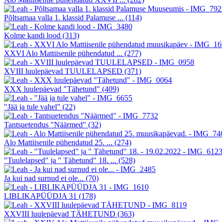
Põltsamaa valla 1. klassid Palamuse ...
(114)
Kolme kandi lood
(313)
XXVI Alo Mattiisenile pühendatud ...
(277)
XVIII luulepäevad TUULELAPSED
(371)
XXX luulepäevad "Tähetund"
(409)
"Jää ja tule vahel"
(22)
Tantsuetendus "Näärmed"
(32)
Alo Mattiisenile pühendatud 25. ...
(274)
"Tuulelapsed" ja " Tähetund" 18. ...
(528)
Ja kui nad surnud ei ole...
(70)
LIBLIKAPÜÜDJA 31
(178)
XXVIII luulepäevad TÄHETUND
(363)