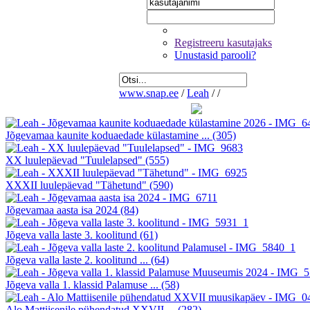
Registreeru kasutajaks
Unustasid parooli?
www.snap.ee
/
Leah
/
/
Jõgevamaa kaunite koduaedade külastamine ...
(305)
XX luulepäevad "Tuulelapsed"
(555)
XXXII luulepäevad "Tähetund"
(590)
Jõgevamaa aasta isa 2024
(84)
Jõgeva valla laste 3. koolitund
(61)
Jõgeva valla laste 2. koolitund ...
(64)
Jõgeva valla 1. klassid Palamuse ...
(58)
Alo Mattiisenile pühendatud XXVII ...
(282)