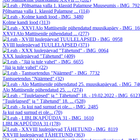
Põltsamaa valla 1. klassid Palamuse ...
(114)
Kolme kandi lood
(313)
XXVI Alo Mattiisenile pühendatud ...
(277)
XVIII luulepäevad TUULELAPSED
(371)
XXX luulepäevad "Tähetund"
(409)
"Jää ja tule vahel"
(22)
Tantsuetendus "Näärmed"
(32)
Alo Mattiisenile pühendatud 25. ...
(274)
"Tuulelapsed" ja " Tähetund" 18. ...
(528)
Ja kui nad surnud ei ole...
(70)
LIBLIKAPÜÜDJA 31
(178)
XXVIII luulepäevad TÄHETUND
(363)