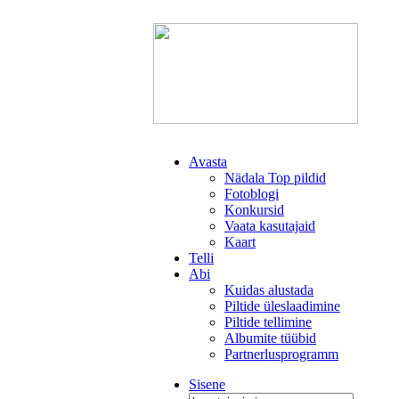
Avasta
Nädala Top pildid
Fotoblogi
Konkursid
Vaata kasutajaid
Kaart
Telli
Abi
Kuidas alustada
Piltide üleslaadimine
Piltide tellimine
Albumite tüübid
Partnerlusprogramm
Sisene