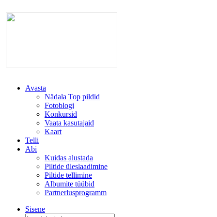
Avasta
Nädala Top pildid
Fotoblogi
Konkursid
Vaata kasutajaid
Kaart
Telli
Abi
Kuidas alustada
Piltide üleslaadimine
Piltide tellimine
Albumite tüübid
Partnerlusprogramm
Sisene