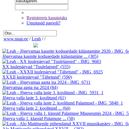
Registreeru kasutajaks
Unustasid parooli?
www.snap.ee
/
Leah
/
/
Jõgevamaa kaunite koduaedade külastamine ...
(305)
XX luulepäevad "Tuulelapsed"
(555)
XXXII luulepäevad "Tähetund"
(590)
Jõgevamaa aasta isa 2024
(84)
Jõgeva valla laste 3. koolitund
(61)
Jõgeva valla laste 2. koolitund ...
(64)
Jõgeva valla 1. klassid Palamuse ...
(58)
Alo Mattiisenile pühendatud XXVII ...
(282)