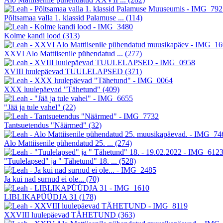
Põltsamaa valla 1. klassid Palamuse ...
(114)
Kolme kandi lood
(313)
XXVI Alo Mattiisenile pühendatud ...
(277)
XVIII luulepäevad TUULELAPSED
(371)
XXX luulepäevad "Tähetund"
(409)
"Jää ja tule vahel"
(22)
Tantsuetendus "Näärmed"
(32)
Alo Mattiisenile pühendatud 25. ...
(274)
"Tuulelapsed" ja " Tähetund" 18. ...
(528)
Ja kui nad surnud ei ole...
(70)
LIBLIKAPÜÜDJA 31
(178)
XXVIII luulepäevad TÄHETUND
(363)