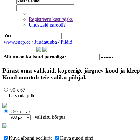
Registreeru kasutajaks
Unustasid parooli?
www.snap.ee
/
Juudatuuba
/
Pildid
Album on kaitstud parooliga:
Pärast oma valikuid, kopeerige järgnev kood ja kleep
Kood muutub teie valiku põhjal.
90 x 67
Üks rida pilte.
260 x 175
- vali sisu kõrgus
Kuva albumi pealkirja
Kuva autori nimi