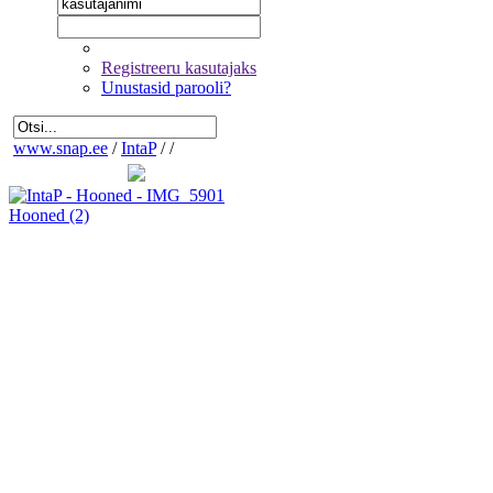
Registreeru kasutajaks
Unustasid parooli?
www.snap.ee
/
IntaP
/
/
Hooned
(2)