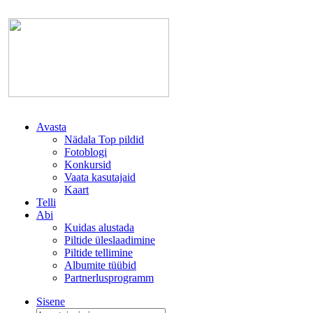
Avasta
Nädala Top pildid
Fotoblogi
Konkursid
Vaata kasutajaid
Kaart
Telli
Abi
Kuidas alustada
Piltide üleslaadimine
Piltide tellimine
Albumite tüübid
Partnerlusprogramm
Sisene