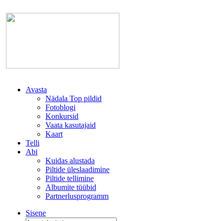
Avasta
Nädala Top pildid
Fotoblogi
Konkursid
Vaata kasutajaid
Kaart
Telli
Abi
Kuidas alustada
Piltide üleslaadimine
Piltide tellimine
Albumite tüübid
Partnerlusprogramm
Sisene