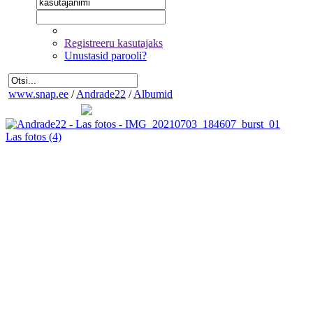
Registreeru kasutajaks
Unustasid parooli?
www.snap.ee
/
Andrade22
/
Albumid
Las fotos
(4)