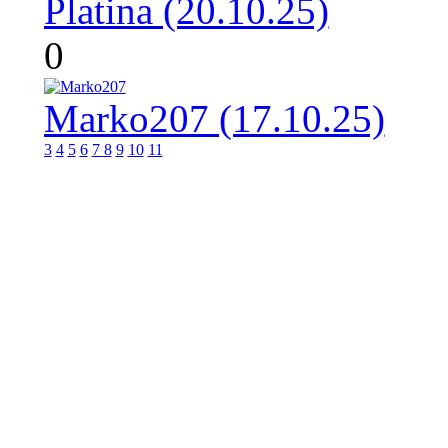
Platina (20.10.25)
0
Marko207 (17.10.25)
3
4
5
6
7
8
9
10
11