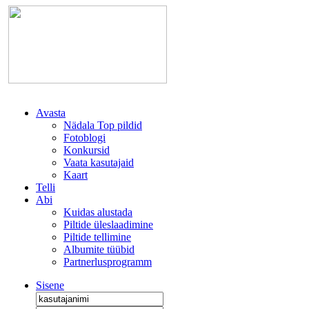
Avasta
Nädala Top pildid
Fotoblogi
Konkursid
Vaata kasutajaid
Kaart
Telli
Abi
Kuidas alustada
Piltide üleslaadimine
Piltide tellimine
Albumite tüübid
Partnerlusprogramm
Sisene