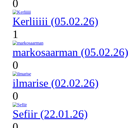
0
Kerliiiii (05.02.26)
1
markosaarman (05.02.26
0
ilmarise (02.02.26)
0
Sefiir (22.01.26)
0