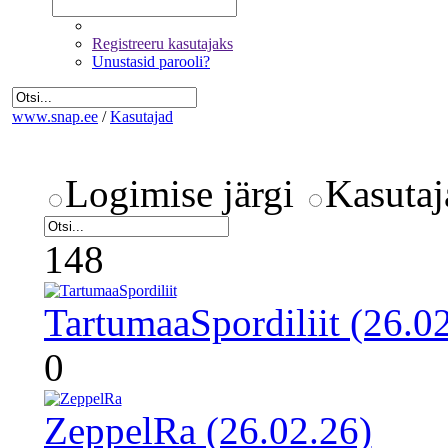
Registreeru kasutajaks
Unustasid parooli?
www.snap.ee
/
Kasutajad
Logimise järgi
Kasutaj
148
TartumaaSpordiliit (26.0
0
ZeppelRa (26.02.26)