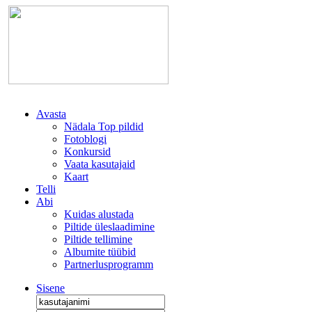
Avasta
Nädala Top pildid
Fotoblogi
Konkursid
Vaata kasutajaid
Kaart
Telli
Abi
Kuidas alustada
Piltide üleslaadimine
Piltide tellimine
Albumite tüübid
Partnerlusprogramm
Sisene