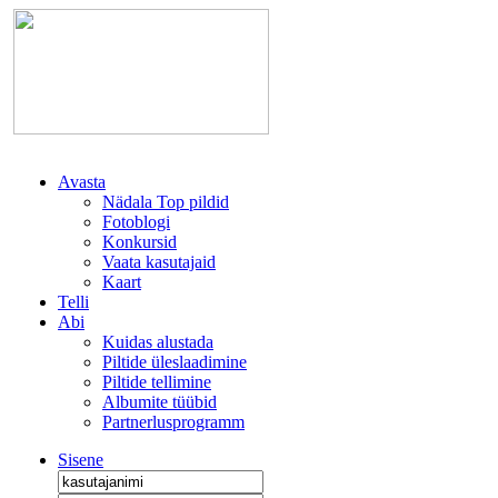
Avasta
Nädala Top pildid
Fotoblogi
Konkursid
Vaata kasutajaid
Kaart
Telli
Abi
Kuidas alustada
Piltide üleslaadimine
Piltide tellimine
Albumite tüübid
Partnerlusprogramm
Sisene