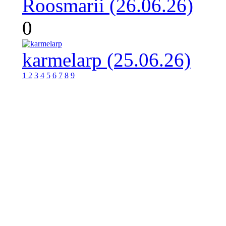
Roosmarii (26.06.26)
0
karmelarp (25.06.26)
1
2
3
4
5
6
7
8
9