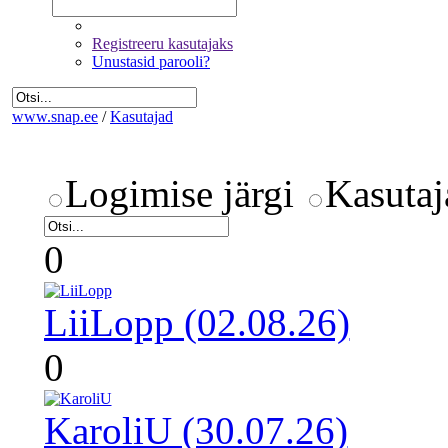
Registreeru kasutajaks
Unustasid parooli?
www.snap.ee
/
Kasutajad
Logimise järgi
Kasutaj
0
LiiLopp (02.08.26)
0
KaroliU (30.07.26)