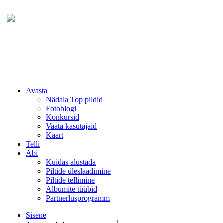
Avasta
Nädala Top pildid
Fotoblogi
Konkursid
Vaata kasutajaid
Kaart
Telli
Abi
Kuidas alustada
Piltide üleslaadimine
Piltide tellimine
Albumite tüübid
Partnerlusprogramm
Sisene