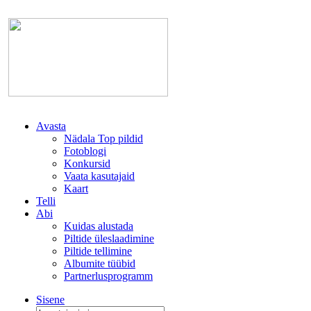
Avasta
Nädala Top pildid
Fotoblogi
Konkursid
Vaata kasutajaid
Kaart
Telli
Abi
Kuidas alustada
Piltide üleslaadimine
Piltide tellimine
Albumite tüübid
Partnerlusprogramm
Sisene