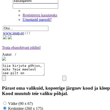
Registreeru kasutajaks
Unustasid parooli?
www.snap.ee
/
/
/
Teata ebasobivast pildist!
Autor:
/
Pärast oma valikuid, kopeerige järgnev kood ja kleep
Kood muutub teie valiku põhjal.
Väike (90 x 67)
Keskmine (260 x 175)