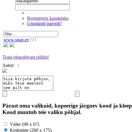
Registreeru kasutajaks
Unustasid parooli?
www.snap.ee
/
/
/
Teata ebasobivast pildist!
Autor:
/
Pärast oma valikuid, kopeerige järgnev kood ja kleep
Kood muutub teie valiku põhjal.
Väike (90 x 67)
Keskmine (260 x 175)