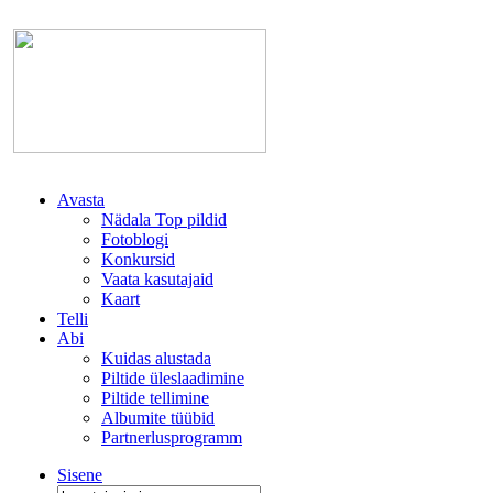
Avasta
Nädala Top pildid
Fotoblogi
Konkursid
Vaata kasutajaid
Kaart
Telli
Abi
Kuidas alustada
Piltide üleslaadimine
Piltide tellimine
Albumite tüübid
Partnerlusprogramm
Sisene