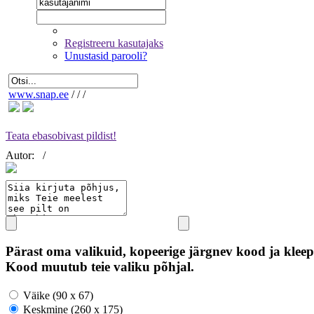
Registreeru kasutajaks
Unustasid parooli?
www.snap.ee
/
/
/
Teata ebasobivast pildist!
Autor:
/
Pärast oma valikuid, kopeerige järgnev kood ja kleep
Kood muutub teie valiku põhjal.
Väike (90 x 67)
Keskmine (260 x 175)