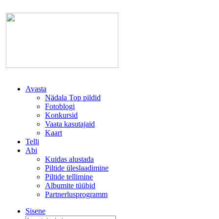
Avasta
Nädala Top pildid
Fotoblogi
Konkursid
Vaata kasutajaid
Kaart
Telli
Abi
Kuidas alustada
Piltide üleslaadimine
Piltide tellimine
Albumite tüübid
Partnerlusprogramm
Sisene