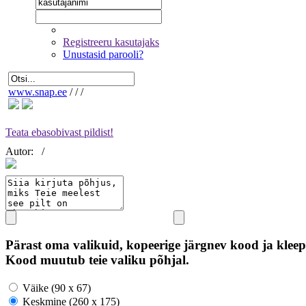
Registreeru kasutajaks
Unustasid parooli?
www.snap.ee
/
/
/
Teata ebasobivast pildist!
Autor:
/
Pärast oma valikuid, kopeerige järgnev kood ja kleep
Kood muutub teie valiku põhjal.
Väike (90 x 67)
Keskmine (260 x 175)