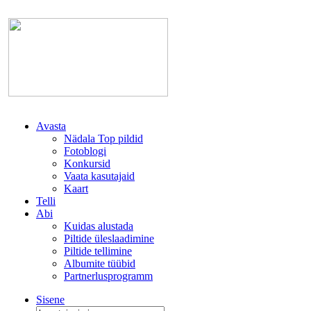
Avasta
Nädala Top pildid
Fotoblogi
Konkursid
Vaata kasutajaid
Kaart
Telli
Abi
Kuidas alustada
Piltide üleslaadimine
Piltide tellimine
Albumite tüübid
Partnerlusprogramm
Sisene