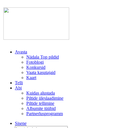
Avasta
Nädala Top pildid
Fotoblogi
Konkursid
Vaata kasutajaid
Kaart
Telli
Abi
Kuidas alustada
Piltide üleslaadimine
Piltide tellimine
Albumite tüübid
Partnerlusprogramm
Sisene