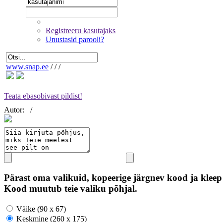
Registreeru kasutajaks
Unustasid parooli?
www.snap.ee
/
/
/
Teata ebasobivast pildist!
Autor:
/
Pärast oma valikuid, kopeerige järgnev kood ja kleep
Kood muutub teie valiku põhjal.
Väike (90 x 67)
Keskmine (260 x 175)