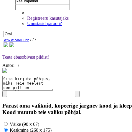
Registreeru kasutajaks
Unustasid parooli?
www.snap.ee
/
/
/
Teata ebasobivast pildist!
Autor:
/
Pärast oma valikuid, kopeerige järgnev kood ja kleep
Kood muutub teie valiku põhjal.
Väike (90 x 67)
Keskmine (260 x 175)