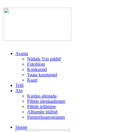
Avasta
Nädala Top pildid
Fotoblogi
Konkursid
Vaata kasutajaid
Kaart
Telli
Abi
Kuidas alustada
Piltide üleslaadimine
Piltide tellimine
Albumite tüübid
Partnerlusprogramm
Sisene