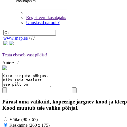
Registreeru kasutajaks
Unustasid parooli?
www.snap.ee
/
/
/
Teata ebasobivast pildist!
Autor:
/
Pärast oma valikuid, kopeerige järgnev kood ja kleep
Kood muutub teie valiku põhjal.
Väike (90 x 67)
Keskmine (260 x 175)