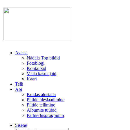
Avasta
Nädala Top pildid
Fotoblogi
Konkursid
Vaata kasutajaid
Kaart
Telli
Abi
Kuidas alustada
Piltide üleslaadimine
Piltide tellimine
Albumite tüübid
Partnerlusprogramm
Sisene