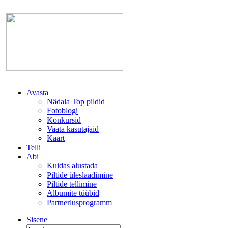
Avasta
Nädala Top pildid
Fotoblogi
Konkursid
Vaata kasutajaid
Kaart
Telli
Abi
Kuidas alustada
Piltide üleslaadimine
Piltide tellimine
Albumite tüübid
Partnerlusprogramm
Sisene