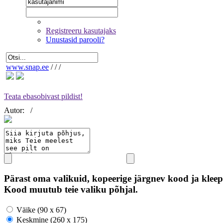
Registreeru kasutajaks
Unustasid parooli?
www.snap.ee
/
/
/
Teata ebasobivast pildist!
Autor:
/
Pärast oma valikuid, kopeerige järgnev kood ja kleep
Kood muutub teie valiku põhjal.
Väike (90 x 67)
Keskmine (260 x 175)