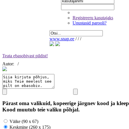
Registreeru kasutajaks
Unustasid parooli?
www.snap.ee
/
/
/
Teata ebasobivast pildist!
Autor:
/
Pärast oma valikuid, kopeerige järgnev kood ja kleep
Kood muutub teie valiku põhjal.
Väike (90 x 67)
Keskmine (260 x 175)