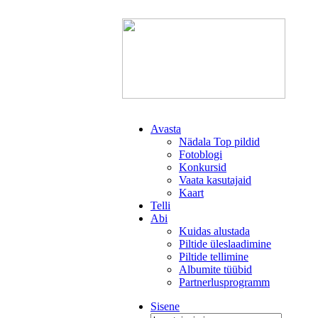
Avasta
Nädala Top pildid
Fotoblogi
Konkursid
Vaata kasutajaid
Kaart
Telli
Abi
Kuidas alustada
Piltide üleslaadimine
Piltide tellimine
Albumite tüübid
Partnerlusprogramm
Sisene