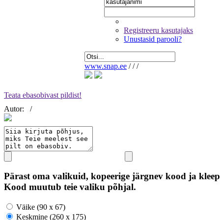
Registreeru kasutajaks
Unustasid parooli?
www.snap.ee
/
/
/
Teata ebasobivast pildist!
Autor:
/
Pärast oma valikuid, kopeerige järgnev kood ja kleep
Kood muutub teie valiku põhjal.
Väike (90 x 67)
Keskmine (260 x 175)