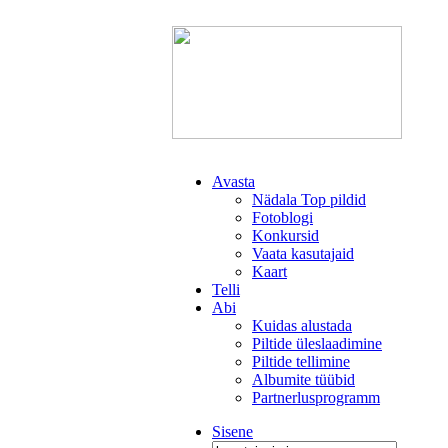
Avasta
Nädala Top pildid
Fotoblogi
Konkursid
Vaata kasutajaid
Kaart
Telli
Abi
Kuidas alustada
Piltide üleslaadimine
Piltide tellimine
Albumite tüübid
Partnerlusprogramm
Sisene