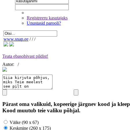
Registreeru kasutajaks
Unustasid parooli?
www.snap.ee
/
/
/
Teata ebasobivast pildist!
Autor:
/
Pärast oma valikuid, kopeerige järgnev kood ja kleep
Kood muutub teie valiku põhjal.
Väike (90 x 67)
Keskmine (260 x 175)