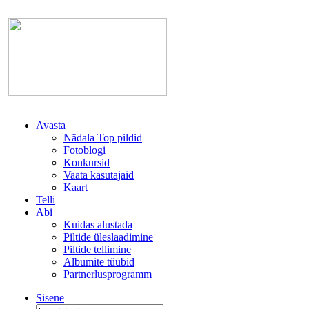
Avasta
Nädala Top pildid
Fotoblogi
Konkursid
Vaata kasutajaid
Kaart
Telli
Abi
Kuidas alustada
Piltide üleslaadimine
Piltide tellimine
Albumite tüübid
Partnerlusprogramm
Sisene