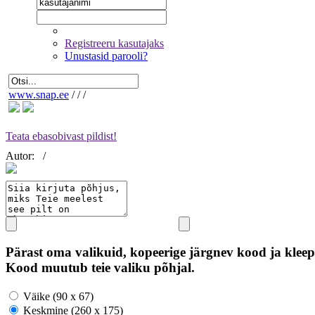
Registreeru kasutajaks
Unustasid parooli?
www.snap.ee
/
/
/
Teata ebasobivast pildist!
Autor:
/
Pärast oma valikuid, kopeerige järgnev kood ja kleep
Kood muutub teie valiku põhjal.
Väike (90 x 67)
Keskmine (260 x 175)