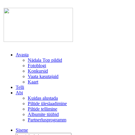
Avasta
Nädala Top pildid
Fotoblogi
Konkursid
Vaata kasutajaid
Kaart
Telli
Abi
Kuidas alustada
Piltide üleslaadimine
Piltide tellimine
Albumite tüübid
Partnerlusprogramm
Sisene