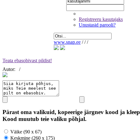
Registreeru kasutajaks
Unustasid parooli?
www.snap.ee
/
/
/
Teata ebasobivast pildist!
Autor:
/
Pärast oma valikuid, kopeerige järgnev kood ja kleep
Kood muutub teie valiku põhjal.
Väike (90 x 67)
Keskmine (260 x 175)