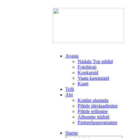
Avasta
Nädala Top pildid
Fotoblogi
Konkursid
Vaata kasutajaid
Kaart
Telli
Abi
Kuidas alustada
Piltide üleslaadimine
Piltide tellimine
Albumite tüübid
Partnerlusprogramm
Sisene