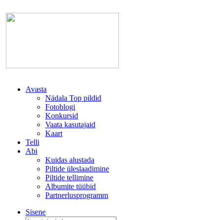
Avasta
Nädala Top pildid
Fotoblogi
Konkursid
Vaata kasutajaid
Kaart
Telli
Abi
Kuidas alustada
Piltide üleslaadimine
Piltide tellimine
Albumite tüübid
Partnerlusprogramm
Sisene