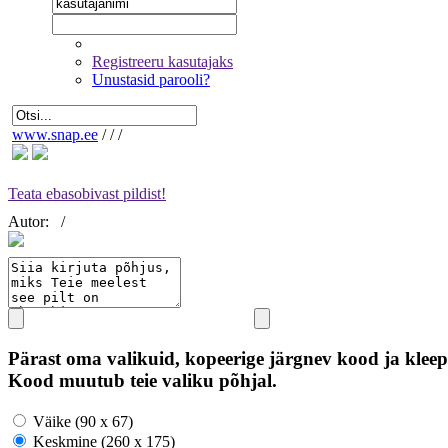
Registreeru kasutajaks
Unustasid parooli?
www.snap.ee
/
/
/
Teata ebasobivast pildist!
Autor:
/
Pärast oma valikuid, kopeerige järgnev kood ja kleep
Kood muutub teie valiku põhjal.
Väike (90 x 67)
Keskmine (260 x 175)