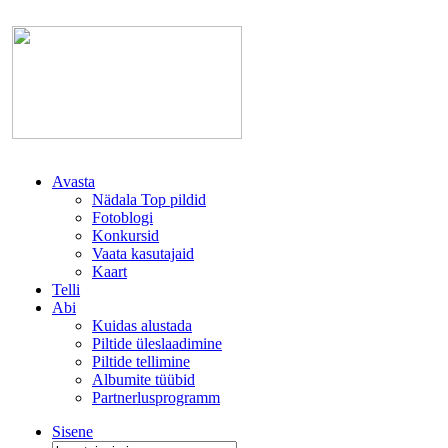
Avasta
Nädala Top pildid
Fotoblogi
Konkursid
Vaata kasutajaid
Kaart
Telli
Abi
Kuidas alustada
Piltide üleslaadimine
Piltide tellimine
Albumite tüübid
Partnerlusprogramm
Sisene