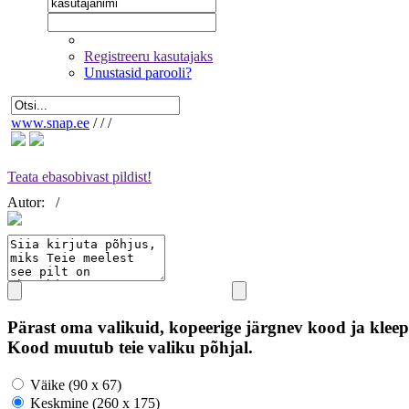
Registreeru kasutajaks
Unustasid parooli?
www.snap.ee
/
/
/
Teata ebasobivast pildist!
Autor:
/
Pärast oma valikuid, kopeerige järgnev kood ja kleep
Kood muutub teie valiku põhjal.
Väike (90 x 67)
Keskmine (260 x 175)