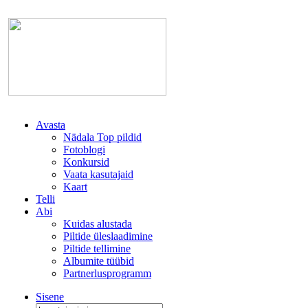
Avasta
Nädala Top pildid
Fotoblogi
Konkursid
Vaata kasutajaid
Kaart
Telli
Abi
Kuidas alustada
Piltide üleslaadimine
Piltide tellimine
Albumite tüübid
Partnerlusprogramm
Sisene