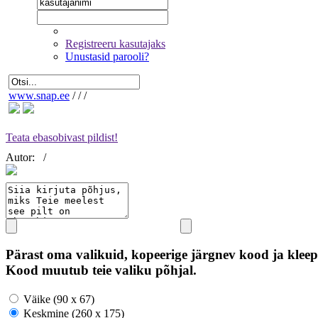
Registreeru kasutajaks
Unustasid parooli?
www.snap.ee
/
/
/
Teata ebasobivast pildist!
Autor:
/
Pärast oma valikuid, kopeerige järgnev kood ja kleep
Kood muutub teie valiku põhjal.
Väike (90 x 67)
Keskmine (260 x 175)