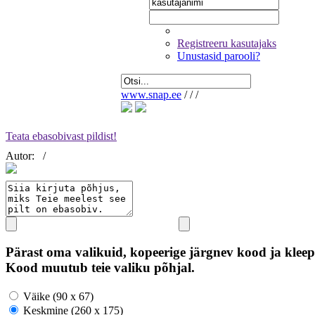
Registreeru kasutajaks
Unustasid parooli?
www.snap.ee
/
/
/
Teata ebasobivast pildist!
Autor:
/
Pärast oma valikuid, kopeerige järgnev kood ja kleep
Kood muutub teie valiku põhjal.
Väike (90 x 67)
Keskmine (260 x 175)