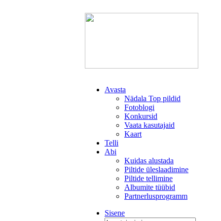
Avasta
Nädala Top pildid
Fotoblogi
Konkursid
Vaata kasutajaid
Kaart
Telli
Abi
Kuidas alustada
Piltide üleslaadimine
Piltide tellimine
Albumite tüübid
Partnerlusprogramm
Sisene