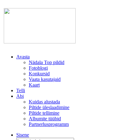
Avasta
Nädala Top pildid
Fotoblogi
Konkursid
Vaata kasutajaid
Kaart
Telli
Abi
Kuidas alustada
Piltide üleslaadimine
Piltide tellimine
Albumite tüübid
Partnerlusprogramm
Sisene