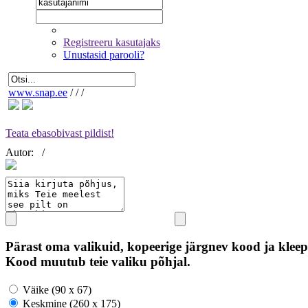
Registreeru kasutajaks
Unustasid parooli?
www.snap.ee
/
/
/
Teata ebasobivast pildist!
Autor:
/
Pärast oma valikuid, kopeerige järgnev kood ja kleep
Kood muutub teie valiku põhjal.
Väike (90 x 67)
Keskmine (260 x 175)