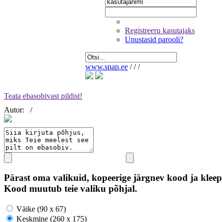
Registreeru kasutajaks
Unustasid parooli?
www.snap.ee
/
/
/
Teata ebasobivast pildist!
Autor:
/
Pärast oma valikuid, kopeerige järgnev kood ja kleep
Kood muutub teie valiku põhjal.
Väike (90 x 67)
Keskmine (260 x 175)