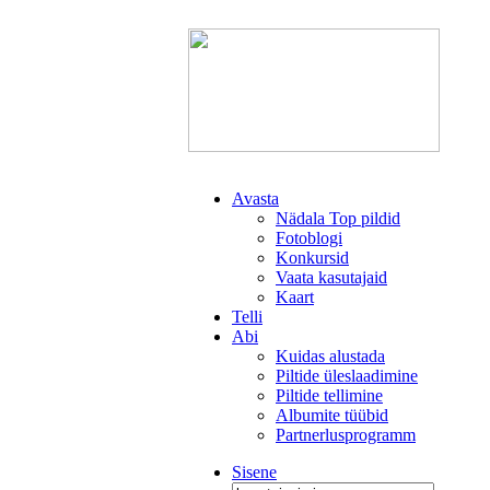
Avasta
Nädala Top pildid
Fotoblogi
Konkursid
Vaata kasutajaid
Kaart
Telli
Abi
Kuidas alustada
Piltide üleslaadimine
Piltide tellimine
Albumite tüübid
Partnerlusprogramm
Sisene