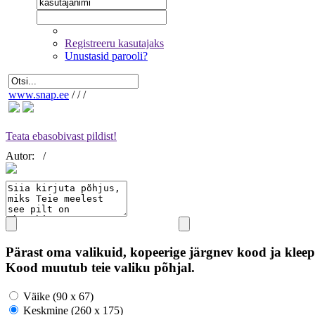
Registreeru kasutajaks
Unustasid parooli?
www.snap.ee
/
/
/
Teata ebasobivast pildist!
Autor:
/
Pärast oma valikuid, kopeerige järgnev kood ja kleep
Kood muutub teie valiku põhjal.
Väike (90 x 67)
Keskmine (260 x 175)