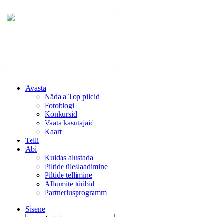
Avasta
Nädala Top pildid
Fotoblogi
Konkursid
Vaata kasutajaid
Kaart
Telli
Abi
Kuidas alustada
Piltide üleslaadimine
Piltide tellimine
Albumite tüübid
Partnerlusprogramm
Sisene