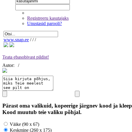
Registreeru kasutajaks
Unustasid parooli?
www.snap.ee
/
/
/
Teata ebasobivast pildist!
Autor:
/
Pärast oma valikuid, kopeerige järgnev kood ja kleep
Kood muutub teie valiku põhjal.
Väike (90 x 67)
Keskmine (260 x 175)