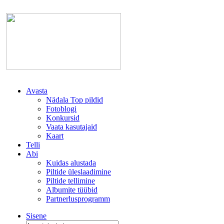
Avasta
Nädala Top pildid
Fotoblogi
Konkursid
Vaata kasutajaid
Kaart
Telli
Abi
Kuidas alustada
Piltide üleslaadimine
Piltide tellimine
Albumite tüübid
Partnerlusprogramm
Sisene