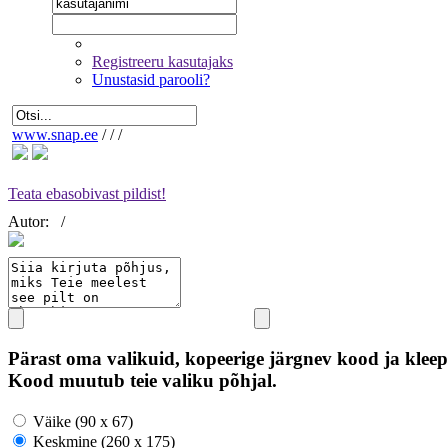
Registreeru kasutajaks
Unustasid parooli?
www.snap.ee
/
/
/
Teata ebasobivast pildist!
Autor:
/
Pärast oma valikuid, kopeerige järgnev kood ja kleep
Kood muutub teie valiku põhjal.
Väike (90 x 67)
Keskmine (260 x 175)