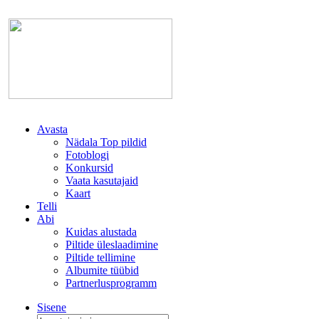
Avasta
Nädala Top pildid
Fotoblogi
Konkursid
Vaata kasutajaid
Kaart
Telli
Abi
Kuidas alustada
Piltide üleslaadimine
Piltide tellimine
Albumite tüübid
Partnerlusprogramm
Sisene