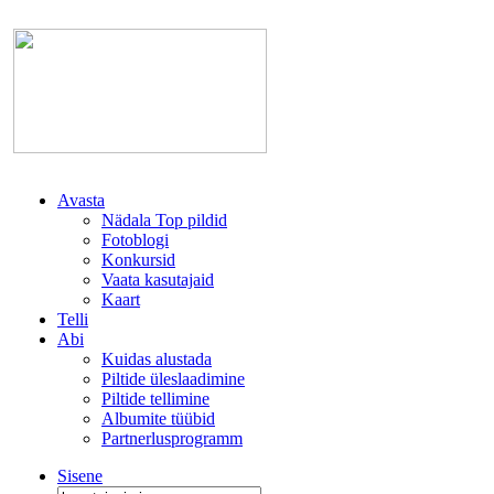
Avasta
Nädala Top pildid
Fotoblogi
Konkursid
Vaata kasutajaid
Kaart
Telli
Abi
Kuidas alustada
Piltide üleslaadimine
Piltide tellimine
Albumite tüübid
Partnerlusprogramm
Sisene