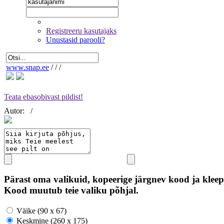
Registreeru kasutajaks
Unustasid parooli?
www.snap.ee
/
/
/
Teata ebasobivast pildist!
Autor:
/
Pärast oma valikuid, kopeerige järgnev kood ja kleep
Kood muutub teie valiku põhjal.
Väike (90 x 67)
Keskmine (260 x 175)