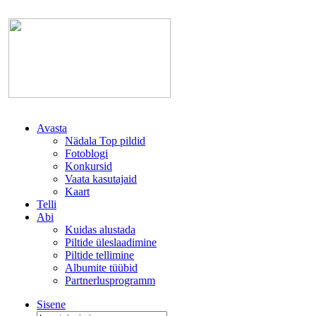
Avasta
Nädala Top pildid
Fotoblogi
Konkursid
Vaata kasutajaid
Kaart
Telli
Abi
Kuidas alustada
Piltide üleslaadimine
Piltide tellimine
Albumite tüübid
Partnerlusprogramm
Sisene