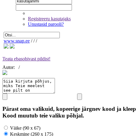
Registreeru kasutajaks
Unustasid parooli?
www.snap.ee
/
/
/
Teata ebasobivast pildist!
Autor:
/
Pärast oma valikuid, kopeerige järgnev kood ja kleep
Kood muutub teie valiku põhjal.
Väike (90 x 67)
Keskmine (260 x 175)