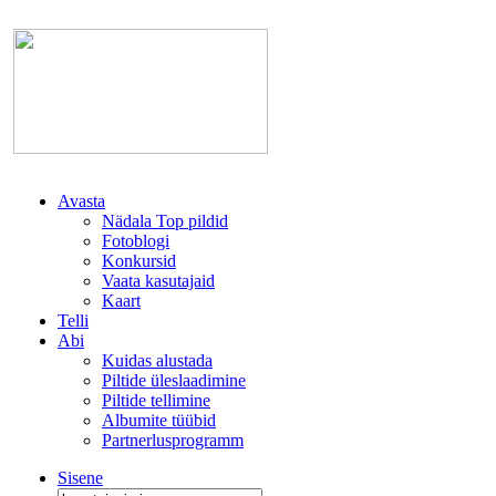
Avasta
Nädala Top pildid
Fotoblogi
Konkursid
Vaata kasutajaid
Kaart
Telli
Abi
Kuidas alustada
Piltide üleslaadimine
Piltide tellimine
Albumite tüübid
Partnerlusprogramm
Sisene