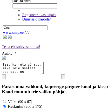
Registreeru kasutajaks
Unustasid parooli?
www.snap.ee
/
/
/
Teata ebasobivast pildist!
Autor:
/
Pärast oma valikuid, kopeerige järgnev kood ja kleep
Kood muutub teie valiku põhjal.
Väike (90 x 67)
Keskmine (260 x 175)