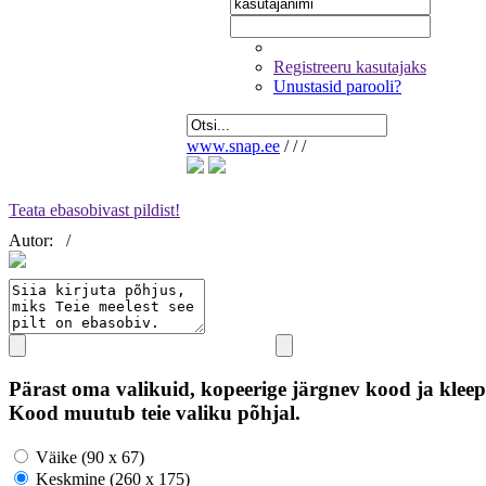
Registreeru kasutajaks
Unustasid parooli?
www.snap.ee
/
/
/
Teata ebasobivast pildist!
Autor:
/
Pärast oma valikuid, kopeerige järgnev kood ja kleep
Kood muutub teie valiku põhjal.
Väike (90 x 67)
Keskmine (260 x 175)