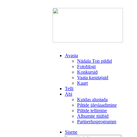
Avasta
Nädala Top pildid
Fotoblogi
Konkursid
Vaata kasutajaid
Kaart
Telli
Abi
Kuidas alustada
Piltide üleslaadimine
Piltide tellimine
Albumite tüübid
Partnerlusprogramm
Sisene