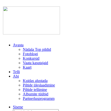
Avasta
Nädala Top pildid
Fotoblogi
Konkursid
Vaata kasutajaid
Kaart
Telli
Abi
Kuidas alustada
Piltide üleslaadimine
Piltide tellimine
Albumite tüübid
Partnerlusprogramm
Sisene