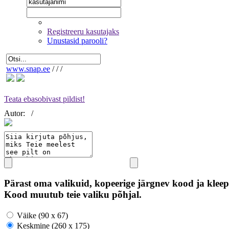
Registreeru kasutajaks
Unustasid parooli?
www.snap.ee
/
/
/
Teata ebasobivast pildist!
Autor:
/
Pärast oma valikuid, kopeerige järgnev kood ja kleep
Kood muutub teie valiku põhjal.
Väike (90 x 67)
Keskmine (260 x 175)