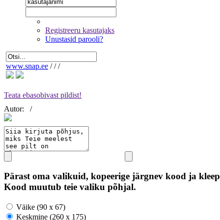
Registreeru kasutajaks
Unustasid parooli?
www.snap.ee
/
/
/
Teata ebasobivast pildist!
Autor:
/
Pärast oma valikuid, kopeerige järgnev kood ja kleep
Kood muutub teie valiku põhjal.
Väike (90 x 67)
Keskmine (260 x 175)