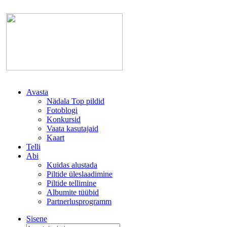
Avasta
Nädala Top pildid
Fotoblogi
Konkursid
Vaata kasutajaid
Kaart
Telli
Abi
Kuidas alustada
Piltide üleslaadimine
Piltide tellimine
Albumite tüübid
Partnerlusprogramm
Sisene