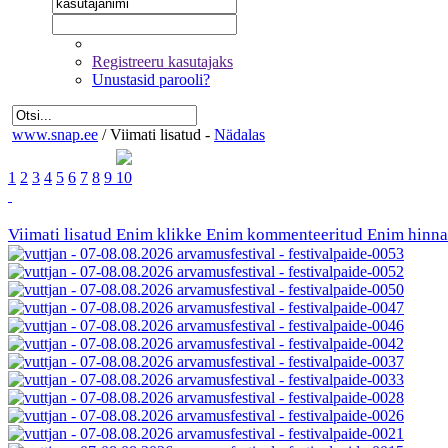
Registreeru kasutajaks
Unustasid parooli?
www.snap.ee
/
Viimati lisatud -
Nädalas
1
2
3
4
5
6
7
8
9
10
Viimati lisatud
Enim klikke
Enim kommenteeritud
Enim hinna