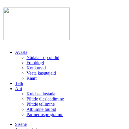
Avasta
Nädala Top pildid
Fotoblogi
Konkursid
Vaata kasutajaid
Kaart
Telli
Abi
Kuidas alustada
Piltide üleslaadimine
Piltide tellimine
Albumite tüübid
Partnerlusprogramm
Sisene