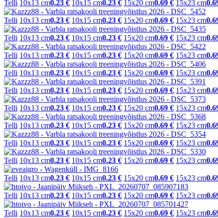
Telli
10x13 cm
0.23 €
10x15 cm
0.23 €
15x20 cm
0.69 €
15x23 cm
0.6
Telli
10x13 cm
0.23 €
10x15 cm
0.23 €
15x20 cm
0.69 €
15x23 cm
0.6
Telli
10x13 cm
0.23 €
10x15 cm
0.23 €
15x20 cm
0.69 €
15x23 cm
0.6
Telli
10x13 cm
0.23 €
10x15 cm
0.23 €
15x20 cm
0.69 €
15x23 cm
0.6
Telli
10x13 cm
0.23 €
10x15 cm
0.23 €
15x20 cm
0.69 €
15x23 cm
0.6
Telli
10x13 cm
0.23 €
10x15 cm
0.23 €
15x20 cm
0.69 €
15x23 cm
0.6
Telli
10x13 cm
0.23 €
10x15 cm
0.23 €
15x20 cm
0.69 €
15x23 cm
0.6
Telli
10x13 cm
0.23 €
10x15 cm
0.23 €
15x20 cm
0.69 €
15x23 cm
0.6
Telli
10x13 cm
0.23 €
10x15 cm
0.23 €
15x20 cm
0.69 €
15x23 cm
0.6
Telli
10x13 cm
0.23 €
10x15 cm
0.23 €
15x20 cm
0.69 €
15x23 cm
0.6
Telli
10x13 cm
0.23 €
10x15 cm
0.23 €
15x20 cm
0.69 €
15x23 cm
0.6
Telli
10x13 cm
0.23 €
10x15 cm
0.23 €
15x20 cm
0.69 €
15x23 cm
0.6
Telli
10x13 cm
0.23 €
10x15 cm
0.23 €
15x20 cm
0.69 €
15x23 cm
0.6